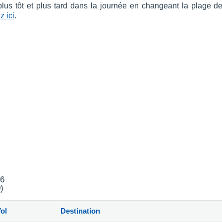
 plus tôt et plus tard dans la journée en changeant la plage d
z ici
.
26
)
ol
Destination