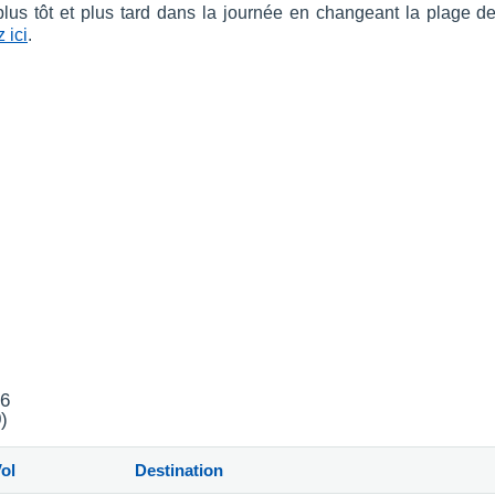
 plus tôt et plus tard dans la journée en changeant la plage d
 ici
.
26
)
ol
Destination